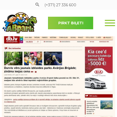
(+371) 27 336 600
PIRKT BIĻETI
Pāriet uz galveno saturu