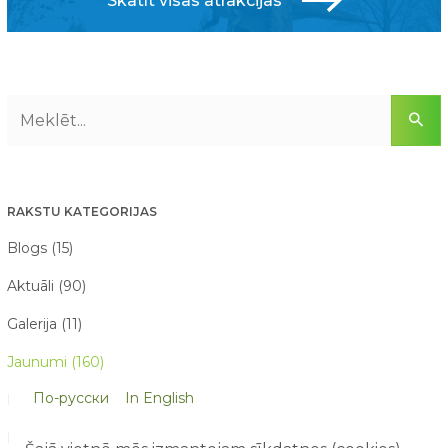
Skatīt visas atrakcijas
RAKSTU KATEGORIJAS
Blogs (15)
Aktuāli (90)
Galerija (11)
Jaunumi (160)
По-русски
In English
Konkursi (21)
Par mums raksta (21)