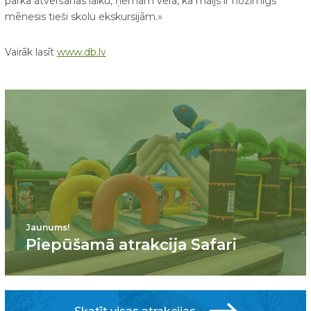
parka atvēršanas laiku, ņēmām vērā, ka maijs ir nozīmīgs
mēnesis tieši skolu ekskursijām.»
Vairāk lasīt
www.db.lv
Jaunums!
Piepūšamā atrakcija Safari