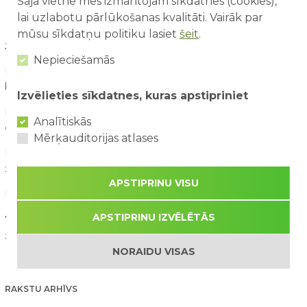
Šajā vietnē mēs izmantojam sīkdatnes (cookies),
lai uzlabotu pārlūkošanas kvalitāti. Vairāk par
mūsu sīkdatņu politiku lasiet
šeit
.
JAUNĀKIE RAKSTI
Nepieciešamās
Pirmā reize atrakciju parkā – ko sagaidīt vecākiem un
bērniem?
03/08/2026
Izvēlieties sīkdatnes, kuras apstipriniet
Drošība ūdens atrakcijās: kā tās izbaudīt kopā ar bērniem?
Analītiskās
02/08/2026
Mērķauditorijas atlases
Kā saorganizēt perfektu ģimenes piedzīvojumu dienu?
29/07/2026
APSTIPRINU VISU
Kāpēc aktīva atpūta bērniem ir svarīga attīstībai?
28/07/2026
APSTIPRINU IZVĒLĒTĀS
7 spēles un aktivitātes, ko bērni visvairāk izbauda vasarā
26/07/2026
NORAIDU VISAS
RAKSTU ARHĪVS