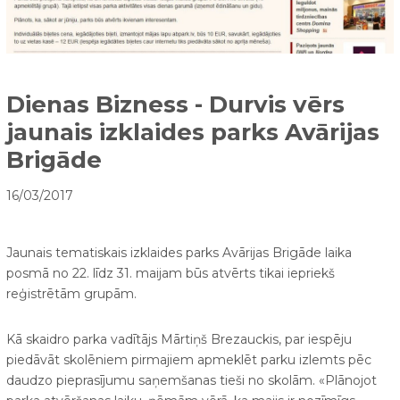
Dienas Bizness - Durvis vērs
jaunais izklaides parks Avārijas
Brigāde
16/03/2017
Jaunais tematiskais izklaides parks Avārijas Brigāde laika
posmā no 22. līdz 31. maijam būs atvērts tikai iepriekš
reģistrētām grupām.
Kā skaidro parka vadītājs Mārtiņš Brezauckis, par iespēju
piedāvāt skolēniem pirmajiem apmeklēt parku izlemts pēc
daudzo pieprasījumu saņemšanas tieši no skolām. «Plānojot