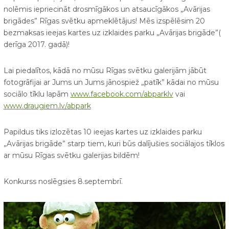
nolēmis iepriecināt drosmīgākos un atsaucīgākos „Avārijas
brigādes” Rīgas svētku apmeklētājus! Mēs izspēlēsim 20
bezmaksas ieejas kartes uz izklaides parku „Avārijas brigāde”(
derīga 2017. gadā)!
Lai piedalītos, kādā no mūsu Rīgas svētku galerijām jābūt
fotogrāfijai ar Jums un Jums jānospiež „patīk” kādai no mūsu
sociālo tīklu lapām
www.facebook.com/abparklv
vai
www.draugiem.lv/abpark
Papildus tiks izlozētas 10 ieejas kartes uz izklaides parku
„Avārijas brigāde” starp tiem, kuri būs dalījušies sociālajos tīklos
ar mūsu Rīgas svētku galerijas bildēm!
Konkurss noslēgsies 8.septembrī.