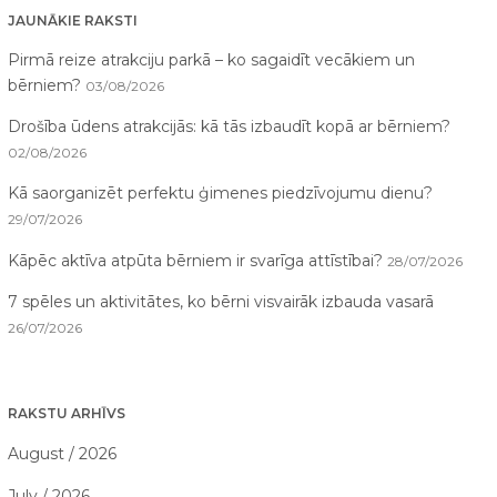
JAUNĀKIE RAKSTI
Pirmā reize atrakciju parkā – ko sagaidīt vecākiem un
bērniem?
03/08/2026
Drošība ūdens atrakcijās: kā tās izbaudīt kopā ar bērniem?
02/08/2026
Kā saorganizēt perfektu ģimenes piedzīvojumu dienu?
29/07/2026
Kāpēc aktīva atpūta bērniem ir svarīga attīstībai?
28/07/2026
7 spēles un aktivitātes, ko bērni visvairāk izbauda vasarā
26/07/2026
RAKSTU ARHĪVS
August / 2026
July / 2026