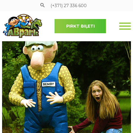
(+371) 27 336 600
PIRKT BIĻETI
Pāriet uz galveno saturu