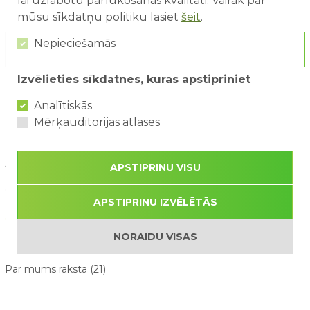
lai uzlabotu pārlūkošanas kvalitāti. Vairāk par
mūsu sīkdatņu politiku lasiet
šeit
.
Nepieciešamās
Izvēlieties sīkdatnes, kuras apstipriniet
Analītiskās
RAKSTU KATEGORIJAS
Mērķauditorijas atlases
Blogs (15)
Aktuāli (90)
APSTIPRINU VISU
Galerija (11)
APSTIPRINU IZVĒLĒTĀS
Jaunumi (160)
NORAIDU VISAS
Konkursi (21)
Par mums raksta (21)