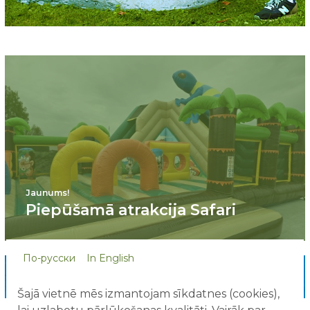
Jaunums!
Piepūšamā atrakcija Safari
По-русски
In English
Skatīt visas atrakcijas
Šajā vietnē mēs izmantojam sīkdatnes (cookies),