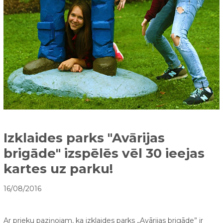
Izklaides parks "Avārijas
brigāde" izspēlēs vēl 30 ieejas
kartes uz parku!
16/08/2016
Ar prieku paziņojam, ka izklaides parks „Avārijas brigāde” ir