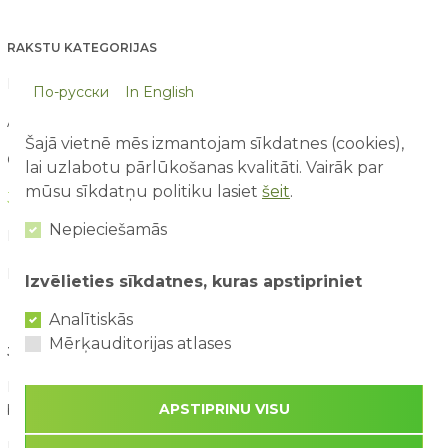
RAKSTU KATEGORIJAS
Blogs (15)
По-русски
In English
Aktuāli (90)
Šajā vietnē mēs izmantojam sīkdatnes (cookies),
Galerija (11)
lai uzlabotu pārlūkošanas kvalitāti. Vairāk par
mūsu sīkdatņu politiku lasiet
šeit
.
Jaunumi (160)
Nepieciešamās
Konkursi (21)
Par mums raksta (21)
Izvēlieties sīkdatnes, kuras apstipriniet
Analītiskās
Mērķauditorijas atlases
JAUNĀKIE RAKSTI
Pirmā reize atrakciju parkā – ko sagaidīt vecākiem un
APSTIPRINU VISU
bērniem?
03/08/2026
Drošība ūdens atrakcijās: kā tās izbaudīt kopā ar bērniem?