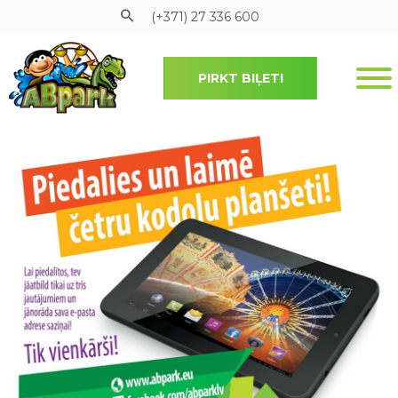
(+371) 27 336 600
PIRKT BIĻETI
Pāriet uz galveno saturu