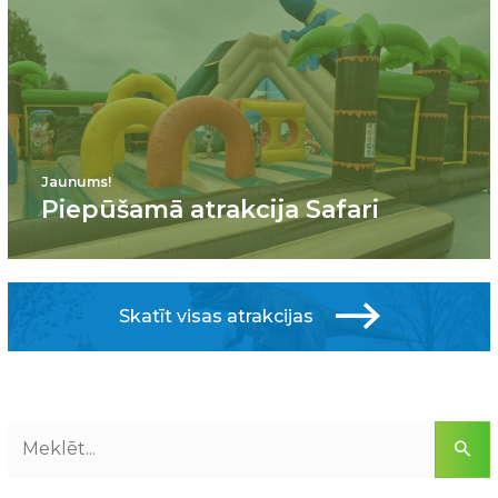
Jaunums!
Piepūšamā atrakcija Safari
Skatīt visas atrakcijas