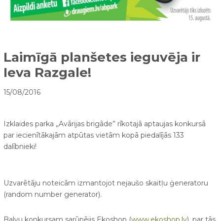
Laimīgā planšetes ieguvēja ir
Ieva Razgale!
15/08/2016
Izklaides parka „Avārijas brigāde” rīkotajā aptaujas konkursā
par iecienītākajām atpūtas vietām kopā piedalījās 133
dalībnieki!
Uzvarētāju noteicām izmantojot nejaušo skaitļu ģeneratoru
(random number generator).
Balvu konkursam sarūpējis Ekoshop (
www.ekoshop.lv
), par tās