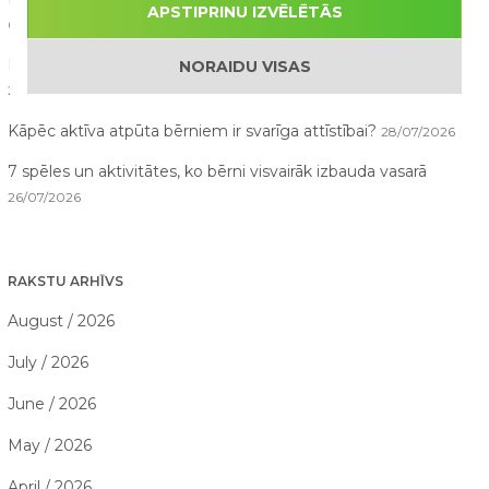
APSTIPRINU IZVĒLĒTĀS
02/08/2026
Kā saorganizēt perfektu ģimenes piedzīvojumu dienu?
NORAIDU VISAS
29/07/2026
Kāpēc aktīva atpūta bērniem ir svarīga attīstībai?
28/07/2026
7 spēles un aktivitātes, ko bērni visvairāk izbauda vasarā
26/07/2026
RAKSTU ARHĪVS
August / 2026
July / 2026
June / 2026
May / 2026
April / 2026