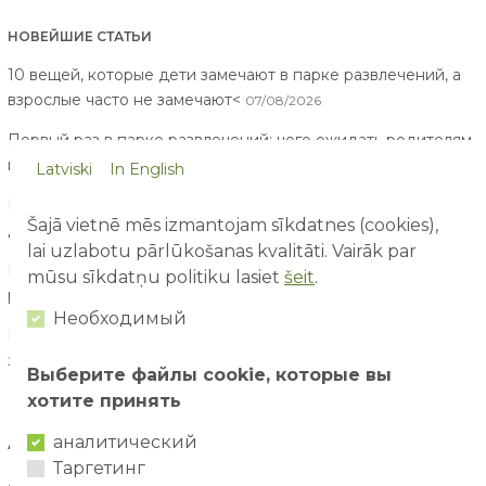
НОВЕЙШИЕ СТАТЬИ
10 вещей, которые дети замечают в парке развлечений, а
взрослые часто не замечают<
07/08/2026
Первый раз в парке развлечений: чего ожидать родителям
и детям?
03/08/2026
Latviski
In English
Безопасность на водных аттракционах: как отдыхать с
Šajā vietnē mēs izmantojam sīkdatnes (cookies),
детьми спокойно и с удовольствием?
02/08/2026
lai uzlabotu pārlūkošanas kvalitāti. Vairāk par
Как организовать идеальный семейный день в парке
mūsu sīkdatņu politiku lasiet
šeit
.
развлечений?
29/07/2026
Необходимый
Почему активный отдых важен для развития ребёнка?
28/07/2026
Выберите файлы cookie, которые вы
хотите принять
аналитический
АРХИВ СТАТЕЙ
Таргетинг
August / 2026