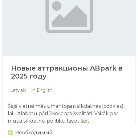
Новые аттракционы ABpark в
2025 году
Сезон 2025 года в ABpark уже здесь с новыми
Latviski
In English
эмоциями и ещё большим количеством
приключений! К нашему постоянному выбору
Šajā vietnē mēs izmantojam sīkdatnes (cookies),
развлечений добавились два новых аттракциона,
lai uzlabotu pārlūkošanas kvalitāti. Vairāk par
которые подарят радость всей семье.
mūsu sīkdatņu politiku lasiet
šeit
.
Необходимый