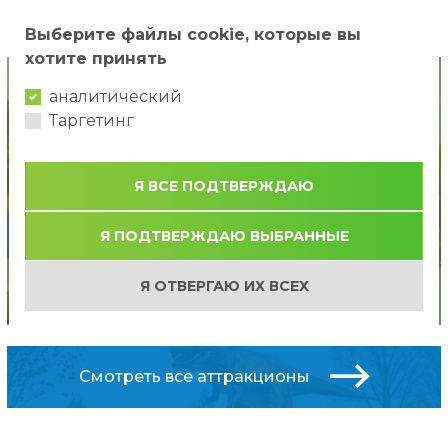
...
1
2
3
12
»
Выберите файлы cookie, которые вы
хотите принять
аналитический
Таргетинг
Я ВСЕ ПОДТВЕРЖДАЮ
Я ПОДТВЕРЖДАЮ ВЫБРАННЫЕ
Новинка!
Piepūšamā atrakcija Safari
Я ОТВЕРГАЮ ИХ ВСЕХ
Смотреть все аттракционы