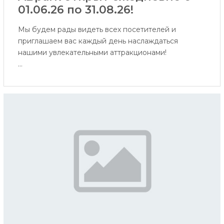
01.06.26 по 31.08.26!
Мы будем рады видеть всех посетителей и
приглашаем вас каждый день наслаждаться
нашими увлекательными аттракционами!
С 1 июня существующий ассортимент
аттракционов пополнится аттракционом
виртуальной реальности и аквагримом. А уже
совсем скоро для посетителей станут доступны и
водные аттракционы - ERGO Водный мир, Водная
игровая площадка и Площадка водяных пушек.