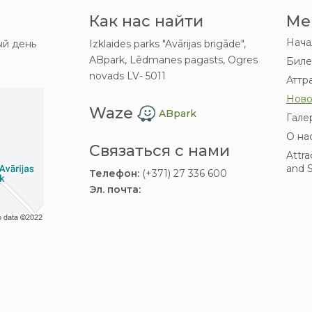
Как нас найти
Ме
Нача
й день
Izklaides parks "Avārijas brigāde",
ABpark, Lēdmanes pagasts, Ogres
Биле
novads LV- 5011
Аттр
Ново
Waze
ABpark
Гале
О на
Связаться с нами
Attra
and S
Телефон:
(+371) 27 336 600
Эл. почта: