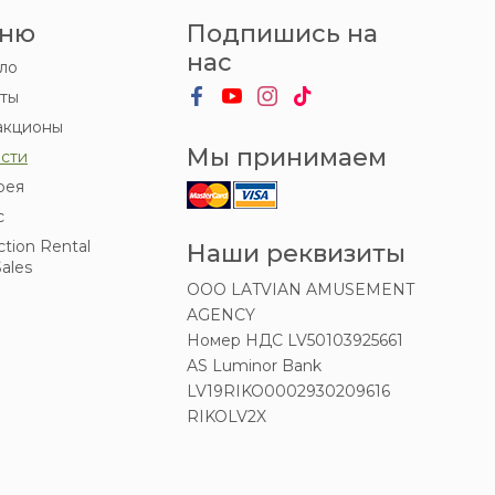
ню
Подпишись на
нас
ло
ты
акционы
Мы принимаем
сти
рея
с
ction Rental
Наши реквизиты
ales
OOO LATVIAN AMUSEMENT
AGENCY
Номер НДС LV50103925661
AS Luminor Bank
LV19RIKO0002930209616
RIKOLV2X