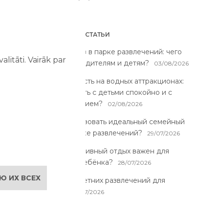
НОВЕЙШИЕ СТАТЬИ
Первый раз в парке развлечений: чего
litāti. Vairāk par
ожидать родителям и детям?
03/08/2026
Безопасность на водных аттракционах:
как отдыхать с детьми спокойно и с
удовольствием?
02/08/2026
Как организовать идеальный семейный
день в парке развлечений?
29/07/2026
Почему активный отдых важен для
развития ребёнка?
28/07/2026
Ю ИХ ВСЕХ
7 лучших летних развлечений для
детей
26/07/2026