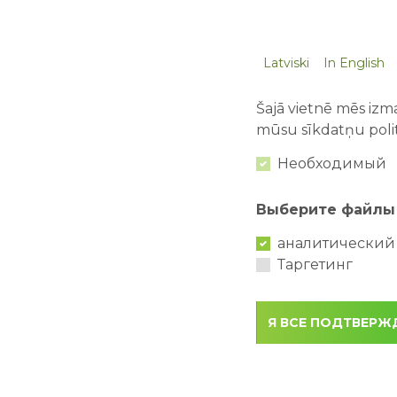
Latviski
In English
Šajā vietnē mēs izma
mūsu sīkdatņu polit
Необходимый
Выберите файлы 
аналитический
Таргетинг
Я ВСЕ ПОДТВЕР