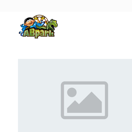
Pāriet uz galveno saturu