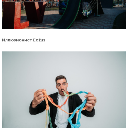
Иллюзионист Edžus