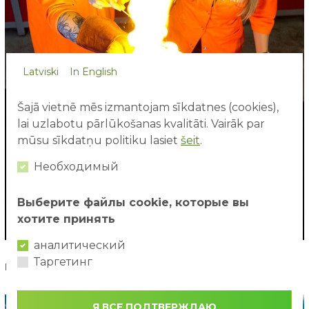
Latviski
In English
Šajā vietnē mēs izmantojam sīkdatnes (cookies),
lai uzlabotu pārlūkošanas kvalitāti. Vairāk par
mūsu sīkdatņu politiku lasiet
šeit
.
Необходимый
Выберите файлы cookie, которые вы
хотите принять
аналитический
Таргетинг
Mārtiņa Burbuļi
Я ВСЕ ПОДТВЕРЖДАЮ