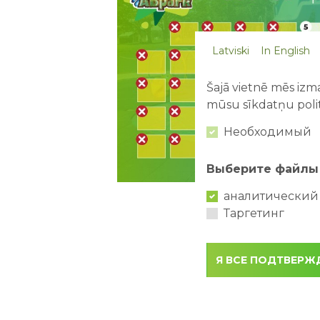
Latviski
In English
Šajā vietnē mēs izma
mūsu sīkdatņu polit
Необходимый
Выберите файлы 
аналитический
Таргетинг
Я ВСЕ ПОДТВЕР