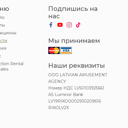
ню
Подпишись на
нас
ло
ты
акционы
Мы принимаем
сти
рея
с
ction Rental
Наши реквизиты
ales
OOO LATVIAN AMUSEMENT
AGENCY
Номер НДС LV50103925661
AS Luminor Bank
LV19RIKO0002930209616
RIKOLV2X