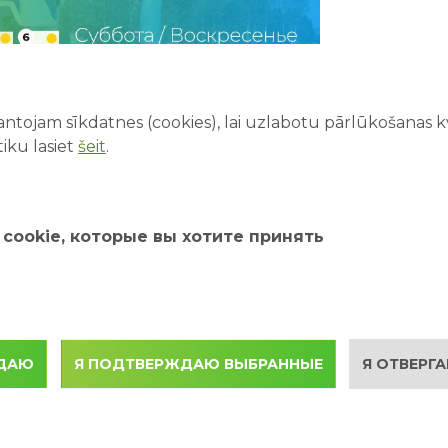
НОВЕЙШИ
Первый р
ntojam sīkdatnes (cookies), lai uzlabotu pārlūkošanas kva
ожидать
iku lasiet
šeit
.
Безопас
как отды
удоволь
cookie, которые вы хотите принять
Как орг
день в 
Почему 
развити
ЖДАЮ
Я ПОДТВЕРЖДАЮ ВЫБРАННЫЕ
Я ОТВЕРГА
7 лучши
26/07/202