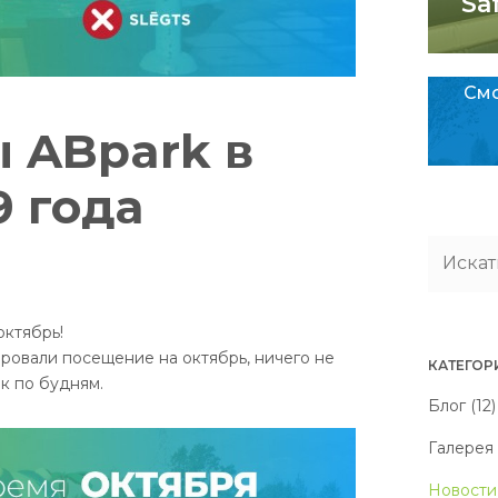
Sa
Смо
 ABpark в
9 года
октябрь!
ировали посещение на октябрь, ничего не
КАТЕГОР
к по будням.
Блог (12)
Галерея 
Новости 