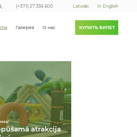
(+371) 27 336 600
Latviski
In English
сти
Галерея
О нас
КУПИТЬ БИЛЕТ
нка!
epūšamā atrakcija