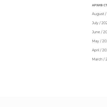
АРХИВ С
August /
July / 20
June / 2
May / 20
April / 2
March / 