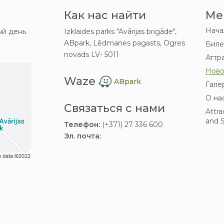
Как нас найти
Ме
Нача
й день
Izklaides parks "Avārijas brigāde",
ABpark, Lēdmanes pagasts, Ogres
Биле
novads LV- 5011
Аттр
Ново
Waze
ABpark
Гале
О на
Связаться с нами
Attra
and S
Телефон:
(+371) 27 336 600
Эл. почта: