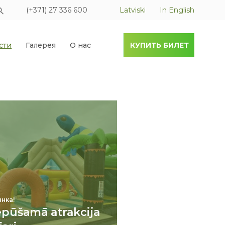
(+371) 27 336 600
Latviski
In English
сти
Галерея
О нас
КУПИТЬ БИЛЕТ
нка!
epūšamā atrakcija