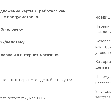
редложение карты 3+ работало как
2 не предусмотрено.
НОВЕЙШИ
Первый р
 30/человеку
ожидать
Безопас
R 22/человеку
как отды
удоволь
парка и в интернет-магазине.
Как орг
день в 
Почему 
посетить парк в этот день без покупки
развити
7 лучши
26/07/202
те встретить у нас 17.07: