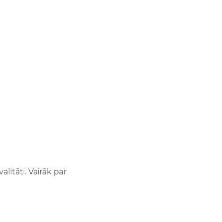
litāti. Vairāk par