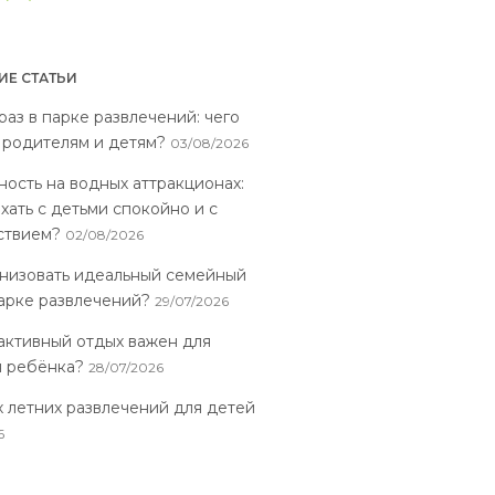
Е СТАТЬИ
аз в парке развлечений: чего
 родителям и детям?
03/08/2026
ность на водных аттракционах:
хать с детьми спокойно и с
ствием?
02/08/2026
анизовать идеальный семейный
парке развлечений?
29/07/2026
активный отдых важен для
я ребёнка?
28/07/2026
х летних развлечений для детей
6