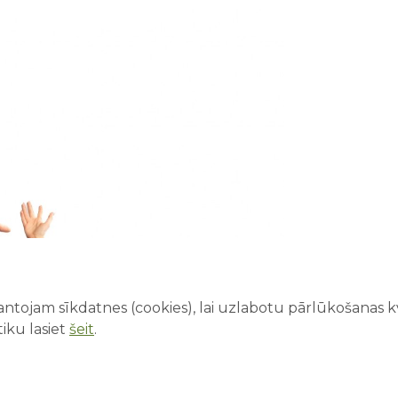
ntojam sīkdatnes (cookies), lai uzlabotu pārlūkošanas kva
iku lasiet
šeit
.