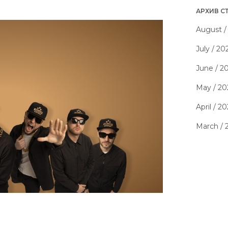
АРХИВ С
August /
July / 20
June / 2
May / 20
April / 2
March / 