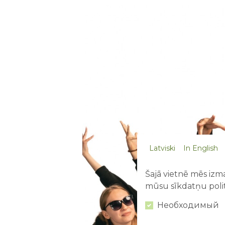
Latviski
In English
Šajā vietnē mēs izma
mūsu sīkdatņu polit
Необходимый