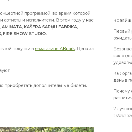
 концертной программой, во время которой
и артисты и исполнители. В этом году у нас
НОВЕЙШИ
 AMINATA, KAŠERA SAPŅU FABRIKA,
Первый р
, FIRE SHOW STUDIO.
ожидать
льной покупки в
е-магазине ABpark
. Цена за
Безопас
как отды
удоволь
вуют!
Как орг
день в 
но приобретать дополнительные билеты.
Почему 
развити
7 лучши
26/07/202