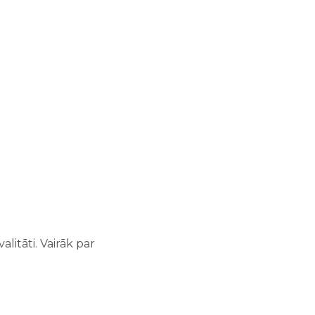
litāti. Vairāk par