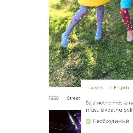
Latviski
In English
16:50 Street Warriors
Šajā vietnē mēs izma
mūsu sīkdatņu polit
Необходимый