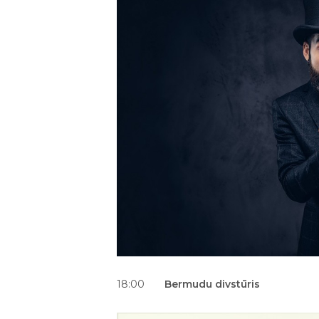
18:00
Bermudu divstūris