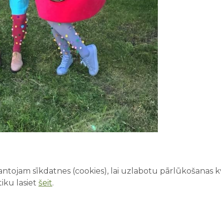
ntojam sīkdatnes (cookies), lai uzlabotu pārlūkošanas kva
iku lasiet
šeit
.