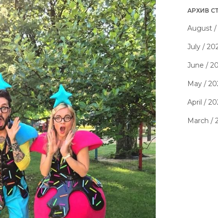
АРХИВ С
August /
July / 20
June / 2
May / 20
April / 2
March / 