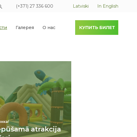
(+371) 27 336 600
Latviski
In English
сти
Галерея
О нас
КУПИТЬ БИЛЕТ
нка!
epūšamā atrakcija