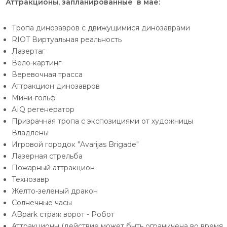
Аттракционы, запланированные в мае:
Тропа динозавров с движущимися динозаврами
RIOT Виртуальная реальность
Лазертаг
Вело-картинг
Веревочная трасса
Аттракцион динозавров
Мини-гольф
AIQ регенератор
Призрачная тропа с экспозициями от художницы
Владлены
Игровой городок "Avarijas Brigade"
Лазерная стрельба
Пожарный аттракцион
Технозавр
Желто-зеленый дракон
Солнечные часы
ABpark страж ворот - Робот
Аттракционы (действие может быть ограничена во время