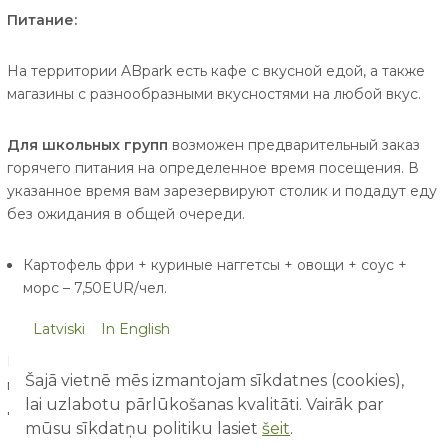
Питание:
На территории ABpark есть кафе с вкусной едой, а также
магазины с разнообразными вкусностями на любой вкус.
Для школьных групп
возможен предварительный заказ
горячего питания на определенное время посещения. В
указанное время вам зарезервируют столик и подадут еду
без ожидания в общей очереди.
Картофель фри + куриные наггетсы + овощи + соус +
морс – 7,50EUR/чел.
Latviski
In English
В парке есть навесы со столами и скамейками, более 400
Šajā vietnē mēs izmantojam sīkdatnes (cookies),
мест, где можно поесть свои привезённые закуски. Места
lai uzlabotu pārlūkošanas kvalitāti. Vairāk par
для пикника бронировать не нужно - их хватит всем!
mūsu sīkdatņu politiku lasiet
šeit
.