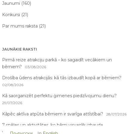
Jaunumi (160)
Konkursi (21)
Par mums raksta (21)
JAUNĀKIE RAKSTI
Pirmā reize atrakciju parkā – ko sagaidīt vecākiem un
bērniem?
03/08/2026
Drošība ūdens atrakcijās: kā tās izbaudīt kopā ar bērniem?
02/08/2026
Kā saorganizēt perfektu ģimenes piedzīvojumu dienu?
29/07/2026
Kāpēc aktīva atpūta bērniem ir svarīga attīstībai?
28/07/2026
7 spēles un aktivitātes, ko bērni visvairāk izbauda
vasarā
26/07/2026
По-русски
In English