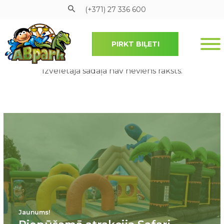
(+371) 27 336 600
PIRKT BIĻETI
Pāriet uz galveno saturu
Izvēlētajā sadaļā nav neviens raksts.
Jaunums!