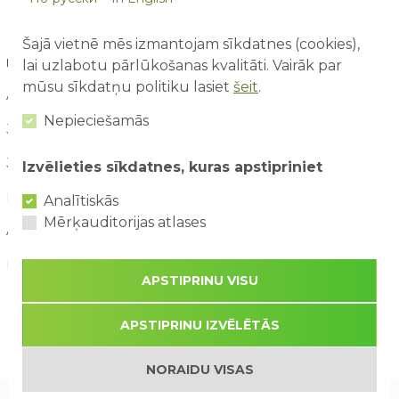
Šajā vietnē mēs izmantojam sīkdatnes (cookies),
RAKSTU ARHĪVS
lai uzlabotu pārlūkošanas kvalitāti. Vairāk par
mūsu sīkdatņu politiku lasiet
šeit
.
August / 2026
Nepieciešamās
July / 2026
June / 2026
Izvēlieties sīkdatnes, kuras apstipriniet
May / 2026
Analītiskās
Mērķauditorijas atlases
April / 2026
March / 2026
APSTIPRINU VISU
APSTIPRINU IZVĒLĒTĀS
NORAIDU VISAS