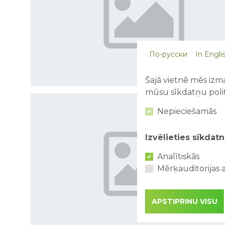
По-русски
In Engli
Šajā vietnē mēs izma
mūsu sīkdatņu polit
Nepieciešamās
Izvēlieties sīkdatn
Analītiskās
Mērķauditorijas a
APSTIPRINU VISU