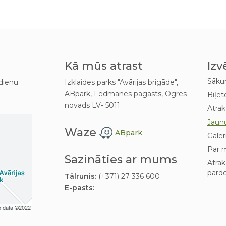
Kā mūs atrast
Izv
Sāk
dienu
Izklaides parks "Avārijas brigāde",
ABpark, Lēdmanes pagasts, Ogres
Biļet
novads LV- 5011
Atrak
Jaun
Waze
ABpark
Galer
Par 
Sazināties ar mums
Atra
pārd
Tālrunis:
(+371) 27 336 600
E-pasts: