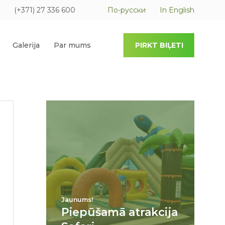
(+371) 27 336 600
По-русски
In English
Galerija
Par mums
PIRKT BIĻETI
Jaunums!
Piepūšamā atrakcija