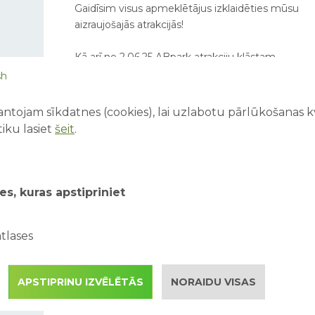
Gaidīsim visus apmeklētājus izklaidēties mūsu
aizraujošajās atrakcijās!
Kā arī no 2.06.25 ABpark atrakciju klāstam
pievienojas ūdens atrakcijas - ERGO ūdens
sh
pasaule, Ūdens spēļu laukumiņš un Ūdens
lielgabalu laukums!
ntojam sīkdatnes (cookies), lai uzlabotu pārlūkošanas kva
iku lasiet
šeit
.
Autobusa kursēšana no
Ogres uz ABpark 2025.
es, kuras apstipriniet
gada sezonā
Sākot no 1.06.25 - 31.08.25, sestdienās un
svētdienās, no Ogres autoostas uz Avārijas
tlases
brigādes parku un atpakaļ uz Ogres Bibliotēku
būs iespējams nokļūt ar autobusu.
APSTIPRINU IZVĒLĒTĀS
NORAIDU VISAS