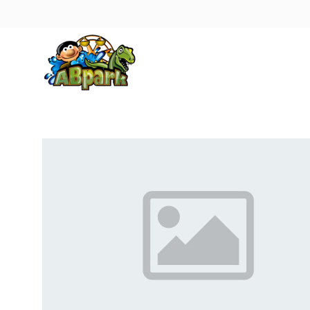
Pāriet uz galveno saturu