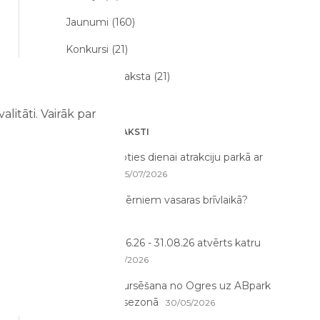
Jaunumi (160)
Konkursi (21)
Par mums raksta (21)
litāti. Vairāk par
JAUNĀKIE RAKSTI
Kā sagatavoties dienai atrakciju parkā ar
bērniem?
25/07/2026
Ko darīt ar bērniem vasaras brīvlaikā?
21/07/2026
ABpark 01.06.26 - 31.08.26 atvērts katru
dienu!
31/05/2026
Autobusu kursēšana no Ogres uz ABpark
2026. gada sezonā
30/05/2026