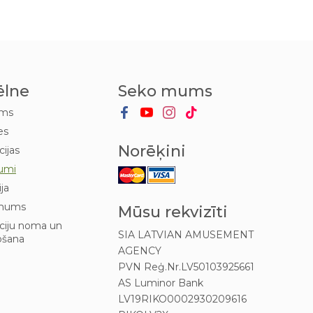
ēlne
Seko mums
ums
es
Norēķini
cijas
umi
ija
mums
Mūsu rekvizīti
kciju noma un
SIA LATVIAN AMUSEMENT
ošana
AGENCY
PVN Reģ.Nr.LV50103925661
AS Luminor Bank
LV19RIKO0002930209616