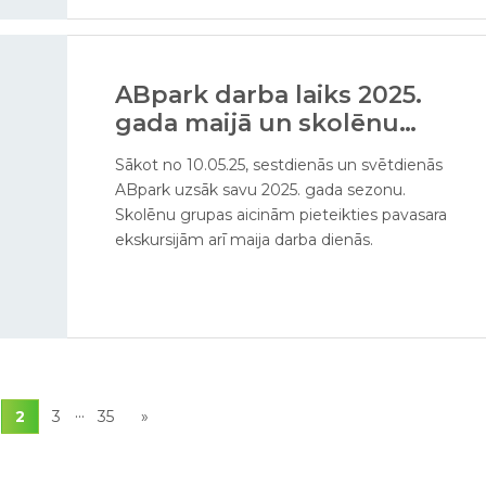
ABpark darba laiks 2025.
gada maijā un skolēnu
ekskursijas
Sākot no 10.05.25, sestdienās un svētdienās
ABpark uzsāk savu 2025. gada sezonu.
Skolēnu grupas aicinām pieteikties pavasara
ekskursijām arī maija darba dienās.
...
2
3
35
»