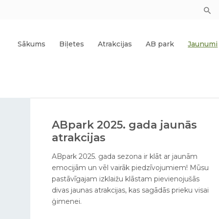
Sākums
Biļetes
Atrakcijas
AB park
Jaunumi
ABpark 2025. gada jaunās
atrakcijas
ABpark 2025. gada sezona ir klāt ar jaunām
emocijām un vēl vairāk piedzīvojumiem! Mūsu
pastāvīgajam izklaižu klāstam pievienojušās
divas jaunas atrakcijas, kas sagādās prieku visai
ģimenei.