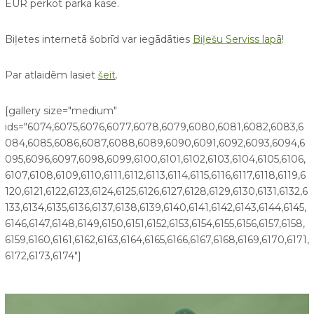
EUR pērkot parka kasē.
Biļetes internetā šobrīd var iegādāties
Biļešu Serviss lapā
!
Par atlaidēm lasiet
šeit
.
[gallery size="medium"
ids="6074,6075,6076,6077,6078,6079,6080,6081,6082,6083,6
084,6085,6086,6087,6088,6089,6090,6091,6092,6093,6094,6
095,6096,6097,6098,6099,6100,6101,6102,6103,6104,6105,6106,
6107,6108,6109,6110,6111,6112,6113,6114,6115,6116,6117,6118,6119,6
120,6121,6122,6123,6124,6125,6126,6127,6128,6129,6130,6131,6132,6
133,6134,6135,6136,6137,6138,6139,6140,6141,6142,6143,6144,6145,
6146,6147,6148,6149,6150,6151,6152,6153,6154,6155,6156,6157,6158,
6159,6160,6161,6162,6163,6164,6165,6166,6167,6168,6169,6170,6171,
6172,6173,6174"]