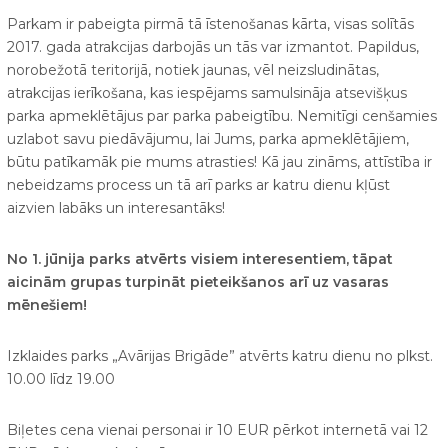
Parkam ir pabeigta pirmā tā īstenošanas kārta, visas solītās
2017. gada atrakcijas darbojās un tās var izmantot. Papildus,
norobežotā teritorijā, notiek jaunas, vēl neizsludinātas,
atrakcijas ierīkošana, kas iespējams samulsināja atsevišķus
parka apmeklētājus par parka pabeigtību. Nemitīgi cenšamies
uzlabot savu piedāvājumu, lai Jums, parka apmeklētājiem,
būtu patīkamāk pie mums atrasties! Kā jau zināms, attīstība ir
nebeidzams process un tā arī parks ar katru dienu kļūst
aizvien labāks un interesantāks!
No 1. jūnija parks atvērts visiem interesentiem, tāpat
aicinām grupas turpināt pieteikšanos arī uz vasaras
mēnešiem!
Izklaides parks „Avārijas Brigāde” atvērts katru dienu no plkst.
10.00 līdz 19.00
Biļetes cena vienai personai ir 10 EUR pērkot internetā vai 12