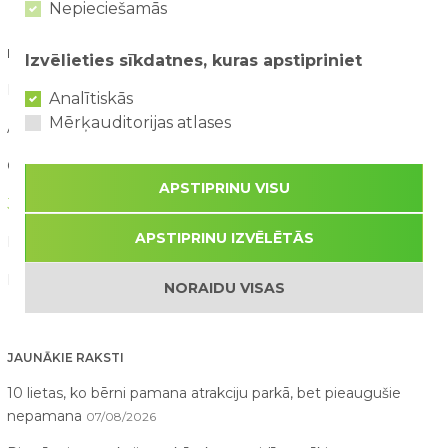
Nepieciešamās
RAKSTU KATEGORIJAS
Izvēlieties sīkdatnes, kuras apstipriniet
Blogs (16)
Analītiskās
Mērķauditorijas atlases
Aktuāli (90)
Galerija (11)
APSTIPRINU VISU
Jaunumi (160)
APSTIPRINU IZVĒLĒTĀS
Konkursi (21)
Par mums raksta (21)
NORAIDU VISAS
JAUNĀKIE RAKSTI
10 lietas, ko bērni pamana atrakciju parkā, bet pieaugušie
nepamana
07/08/2026