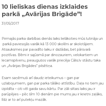
10 lieliskas dienas izklaides
parkā „Avārijas Brigāde”!
31/05/2017
Pirmajās parka darbības dienās laiks lielākoties mūs lutināja un
parkā paviesojās vairāk kā 13 000 skolēni ar skolotājiem.
Atsauksmes par pavadīto laiku ir dažādas, bet pārsvarā
pozitīvas. Bērni ir sajūsmā par dinozauriem, velokartiem un
lecamspilvenu, pieaugušos vairāk priecēja Cālis.lv stāstu taka
un „Avārijas Brigādes” pilsētiņa.
Esam saņēmuši arī daudz ieteikumus – gan par
uzlabojumiem, gan par parka tālāko attīstību. Daļa no tiem jau
izpildīta – citi vēl gaida savu kārtu. Par zāli siltais laiks jau ir
parūpējies – pēc šīm 10 dienām pie mums jau ir krietni zaļāks,
līdz ar to arī putekļu mazāk.