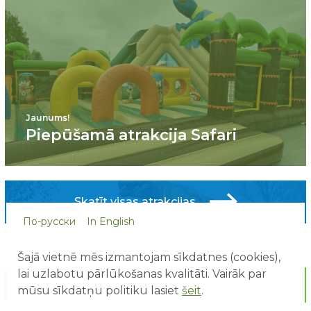
Jaunums!
Piepūšamā atrakcija Safari
Skatīt visas atrakcijas
По-русски
In English
Šajā vietnē mēs izmantojam sīkdatnes (cookies),
lai uzlabotu pārlūkošanas kvalitāti. Vairāk par
mūsu sīkdatņu politiku lasiet
šeit
.