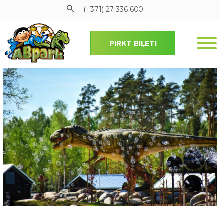
(+371) 27 336 600
PIRKT BIĻETI
Pāriet uz galveno saturu