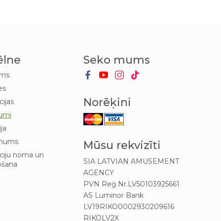
ēlne
Seko mums
ums
es
Norēķini
cijas
umi
ija
mums
Mūsu rekvizīti
kciju noma un
SIA LATVIAN AMUSEMENT
ošana
AGENCY
PVN Reģ.Nr.LV50103925661
AS Luminor Bank
LV19RIKO0002930209616
RIKOLV2X