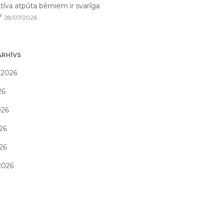
tīva atpūta bērniem ir svarīga
i?
28/07/2026
ARHĪVS
 2026
26
026
26
026
2026