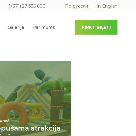
(+371) 27 336 600
По-русски
In English
Galerija
Par mums
PIRKT BIĻETI
ums!
epūšamā atrakcija