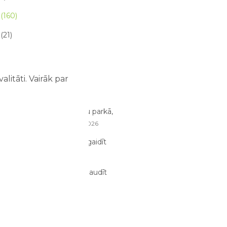
(160)
(21)
 raksta (21)
litāti. Vairāk par
 RAKSTI
, ko bērni pamana atrakciju parkā,
augušie nepamana
07/08/2026
ze atrakciju parkā – ko sagaidīt
m un bērniem?
03/08/2026
dens atrakcijās: kā tās izbaudīt
bērniem?
02/08/2026
anizēt perfektu ģimenes
jumu dienu?
29/07/2026