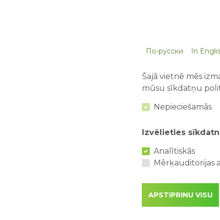
По-русски
In Engli
Šajā vietnē mēs izma
mūsu sīkdatņu polit
Nepieciešamās
Izvēlieties sīkdatn
Analītiskās
Mērķauditorijas a
APSTIPRINU VISU