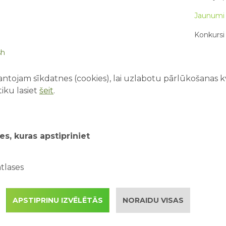
Jaunumi 
Konkursi 
sh
Par mums
ntojam sīkdatnes (cookies), lai uzlabotu pārlūkošanas kva
iku lasiet
šeit
.
JAUNĀKIE
10 lietas
bet pie
es, kuras apstipriniet
Pirmā rei
vecākie
tlases
Drošība ū
kopā ar 
APSTIPRINU IZVĒLĒTĀS
NORAIDU VISAS
Kā saorg
piedzīvo