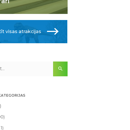
fari
īt visas atrakcijas
KATEGORIJAS
)
90)
11)