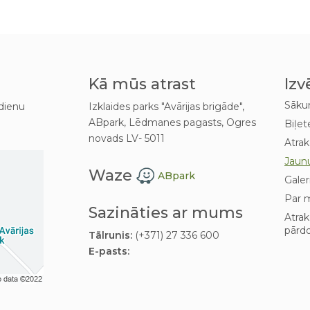
Kā mūs atrast
Izv
Sāk
dienu
Izklaides parks "Avārijas brigāde",
ABpark, Lēdmanes pagasts, Ogres
Biļet
novads LV- 5011
Atrak
Jaun
Waze
ABpark
Galer
Par 
Sazināties ar mums
Atra
pārd
Tālrunis:
(+371) 27 336 600
E-pasts: