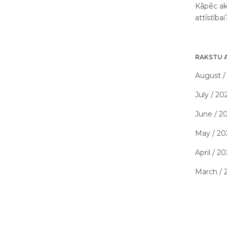
Kāpēc ak
attīstība
RAKSTU 
August /
July / 20
June / 2
May / 20
April / 2
March / 