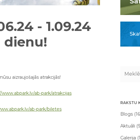
Sa
6.24 - 1.09.24
Skat
 dienu!
ūsu aizraujošajās atrakcijās!
//www.abpark.lv/ab-park/atrakcijas
RAKSTU 
www.abpark.lv/ab-park/biletes
Blogs (16
Aktuāli (
Galerija (