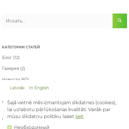
КАТЕГОРИИ СТАТЕЙ
Блог (12)
Галерея (2)
Новости (60)
Latviski
In English
НОВЕЙШИЕ СТАТЬИ
Šajā vietnē mēs izmantojam sīkdatnes (cookies),
lai uzlabotu pārlūkošanas kvalitāti. Vairāk par
Первый раз в парке развлечений: чего ожидать родителям
mūsu sīkdatņu politiku lasiet
šeit
.
и детям?
03/08/2026
Необходимый