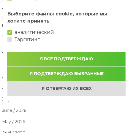
Безопасность на водных аттракционах: как отдыхать с
детьми спокойно и с удовольствием?
02/08/2026
Выберите файлы cookie, которые вы
Как организовать идеальный семейный день в парке
хотите принять
развлечений?
29/07/2026
аналитический
Почему активный отдых важен для развития ребёнка?
Таргетинг
28/07/2026
7 лучших летних развлечений для детей
26/07/2026
Я ВСЕ ПОДТВЕРЖДАЮ
Я ПОДТВЕРЖДАЮ ВЫБРАННЫЕ
АРХИВ СТАТЕЙ
August / 2026
Я ОТВЕРГАЮ ИХ ВСЕХ
July / 2026
June / 2026
May / 2026