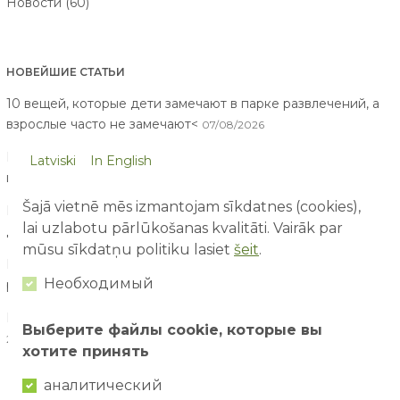
Новости (60)
НОВЕЙШИЕ СТАТЬИ
10 вещей, которые дети замечают в парке развлечений, а
взрослые часто не замечают<
07/08/2026
Первый раз в парке развлечений: чего ожидать родителям
Latviski
In English
и детям?
03/08/2026
Šajā vietnē mēs izmantojam sīkdatnes (cookies),
Безопасность на водных аттракционах: как отдыхать с
lai uzlabotu pārlūkošanas kvalitāti. Vairāk par
детьми спокойно и с удовольствием?
02/08/2026
mūsu sīkdatņu politiku lasiet
šeit
.
Как организовать идеальный семейный день в парке
Необходимый
развлечений?
29/07/2026
Почему активный отдых важен для развития ребёнка?
Выберите файлы cookie, которые вы
28/07/2026
хотите принять
аналитический