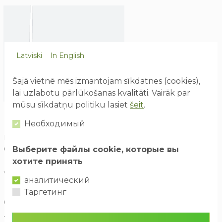
Latviski
In English
Šajā vietnē mēs izmantojam sīkdatnes (cookies),
lai uzlabotu pārlūkošanas kvalitāti. Vairāk par
mūsu sīkdatņu politiku lasiet
šeit
.
Как нас найти
Необходимый
Izklaides parks "Avārijas brigāde", ABpark, Lēdmanes pagasts,
Ogres novads LV- 5011
Выберите файлы cookie, которые вы
хотите принять
Waze
ABpark
аналитический
Таргетинг
Связаться с нами
Телефон:
(+371) 27 336 600