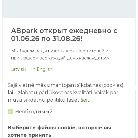
ABpark открыт ежедневно с
01.06.26 по 31.08.26!
Мы будем рады видеть всех посетителей и
приглашаем вас каждый день наслаждаться
нашими увлекательными аттракционами!
Latviski
In English
С 1 июня существующий ассортимент
Šajā vietnē mēs izmantojam sīkdatnes (cookies),
аттракционов пополнится аттракционом
lai uzlabotu pārlūkošanas kvalitāti. Vairāk par
виртуальной реальности и аквагримом. А уже
mūsu sīkdatņu politiku lasiet
šeit
.
совсем скоро для посетителей станут доступны и
водные аттракционы - ERGO Водный мир, Водная
Необходимый
игровая площадка и Площадка водяных пушек.
Выберите файлы cookie, которые вы
хотите принять