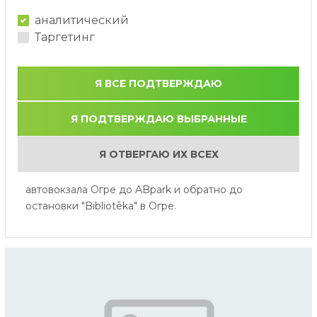
аналитический
Таргетинг
Я ВСЕ ПОДТВЕРЖДАЮ
Автобусное сообщение от
Я ПОДТВЕРЖДАЮ ВЫБРАННЫЕ
Огре до ABpark в сезоне 2026
года
Я ОТВЕРГАЮ ИХ ВСЕХ
С 1.06.26 по 31.08.26 по субботам и воскресеньям
можно будет добраться на автобусе от
автовокзала Огре до ABpark и обратно до
остановки "Bibliotēka" в Огре.