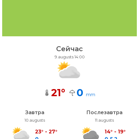
Сейчас
9.augusts 14:00
21
°
0
mm
Завтра
Послезавтра
10.augusts
11.augusts
23
°
-
27
°
14
°
-
19
°