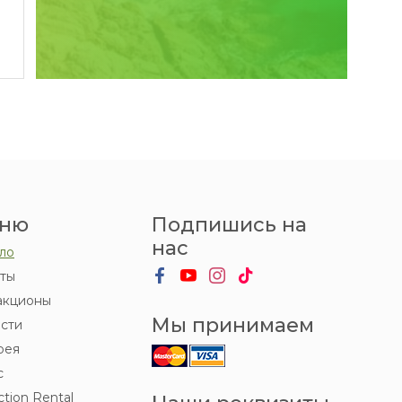
ню
Подпишись на
нас
ло
ты
акционы
Мы принимаем
сти
рея
с
ction Rental