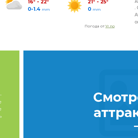
д
16
°
-
22
°
21
°
-
25
°
.
0-1.4
0
mm
mm
А
о
Погода от
Yr.no
Смотр
-
е
аттра
е
ь