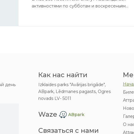
активностями по субботам и воскресеньям,
а школьные группы приглашаем
записываться на экскурсии в будние дни
мая.
Как нас найти
Ме
Нача
й день
Izklaides parks "Avārijas brigāde",
ABpark, Lēdmanes pagasts, Ogres
Биле
novads LV- 5011
Аттр
Ново
Waze
ABpark
Гале
О на
Связаться с нами
Attra