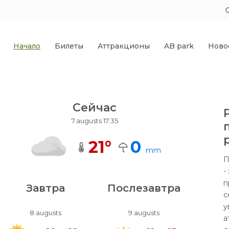
Начало
Билеты
Аттракционы
AB park
Ново
Сейчас
7.augusts 17:35
21
°
0
mm
П
-
п
Завтра
Послезавтра
с
у
8.augusts
9.augusts
а