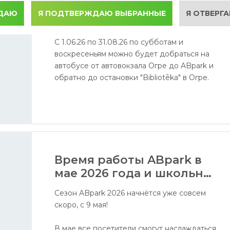
Автобусное сообщение
Площадка водяных пушек.
ЖДАЮ
Я ПОДТВЕРЖДАЮ ВЫБРАННЫЕ
Я ОТВЕРГА
от Огре до ABpark в
сезоне 2026 года
С 1.06.26 по 31.08.26 по субботам и
воскресеньям можно будет добраться на
автобусе от автовокзала Огре до ABpark и
обратно до остановки "Bibliotēka" в Огре.
Время работы ABpark в
мае 2026 года и школьные
экскурсии
Сезон ABpark 2026 начнётся уже совсем
скоро, с 9 мая!
В мае все посетители смогут наслаждаться