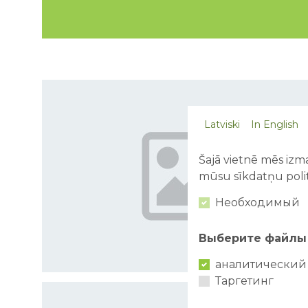
Latviski
In English
Šajā vietnē mēs izma
mūsu sīkdatņu polit
Необходимый
Выберите файлы 
аналитический
Таргетинг