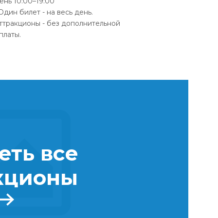
ень 10:00–19:00
 Один билет - на весь день.
ттракционы - без дополнительной
платы.
еть все
кционы