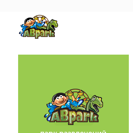
Pāriet uz galveno saturu