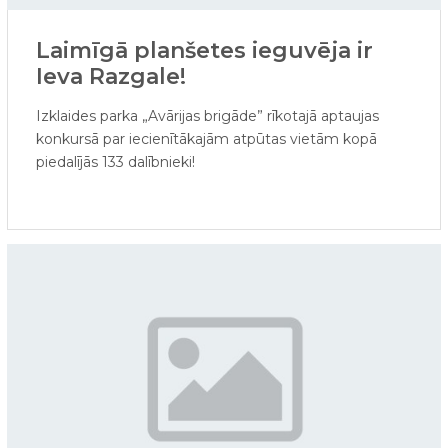
Laimīgā planšetes ieguvēja ir
Ieva Razgale!
Izklaides parka „Avārijas brigāde” rīkotajā aptaujas
konkursā par iecienītākajām atpūtas vietām kopā
piedalījās 133 dalībnieki!