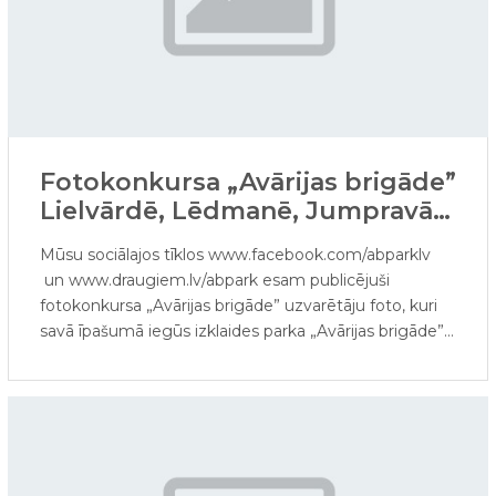
Fotokonkursa „Avārijas brigāde”
Lielvārdē, Lēdmanē, Jumpravā
uzvarētāji
Mūsu sociālajos tīklos www.facebook.com/abparklv
un www.draugiem.lv/abpark esam publicējuši
fotokonkursa „Avārijas brigāde” uzvarētāju foto, kuri
savā īpašumā iegūs izklaides parka „Avārijas brigāde”
ieejas kartes.