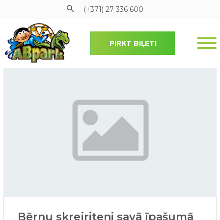
(+371) 27 336 600
PIRKT BIĻETI
Pāriet uz galveno saturu
Bērnu skrejriteni savā īpašumā