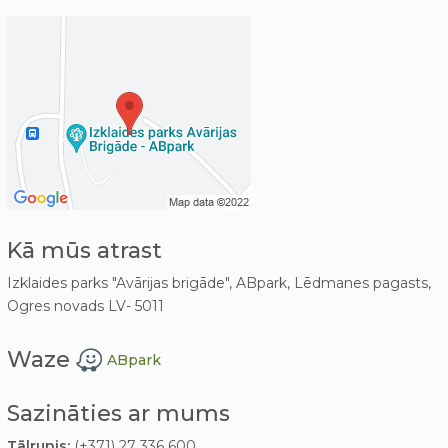
Kā mūs atrast
Izklaides parks "Avārijas brigāde", ABpark, Lēdmanes pagasts,
Ogres novads LV- 5011
Waze
ABpark
Sazināties ar mums
Tālrunis:
(+371) 27 336 600