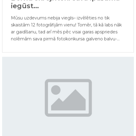
iegūst...
Mūsu uzdevums nebija viegls– izvēlēties no tik
skaistām 12 fotogrāfijām vienu! Tomēr, tā kā labs nāk
ar gaidīšanu, tad arī mēs pēc visai garas apspriedes
nolēmām sava pirmā fotokonkursa galveno balvu-
bērnu skrejriteni- piešķirt Sabīnei Hofmanei!