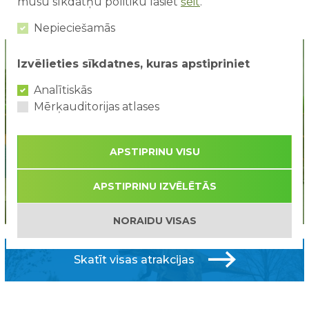
mūsu sīkdatņu politiku lasiet
šeit
.
...
...
«
1
30
31
32
35
»
Nepieciešamās
Izvēlieties sīkdatnes, kuras apstipriniet
Analītiskās
Mērķauditorijas atlases
APSTIPRINU VISU
Jaunums!
APSTIPRINU IZVĒLĒTĀS
Piepūšamā atrakcija Safari
NORAIDU VISAS
Skatīt visas atrakcijas