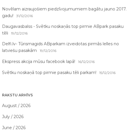
Novēlam aizraujošiem piedzīvojumumiem bagātu jauno 2017.
gadu!
31/12/2016
Daugavasbalss - Svētku noskaņās top pirmie ABpark pasaku
tēli
19/12/2016
Delfi.lv- Tūrismagids ABparkam izveidotas pirmās lelles no
latviešu pasakām
19/12/2016
Ekspress akcija mūsu facebook lapā!
16/12/2016
Svētku noskaņā top pirmie pasaku tēli parkam!
15/12/2016
RAKSTU ARHĪVS
August / 2026
July / 2026
June / 2026