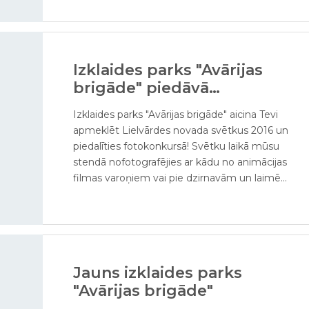
Izklaides parks "Avārijas
brigāde" piedāvā
fotokonkursu!
Izklaides parks "Avārijas brigāde" aicina Tevi
apmeklēt Lielvārdes novada svētkus 2016 un
piedalīties fotokonkursā! Svētku laikā mūsu
stendā nofotografējies ar kādu no animācijas
filmas varoņiem vai pie dzirnavām un laimē
bērnu skrejriteni!
Jauns izklaides parks
"Avārijas brigāde"