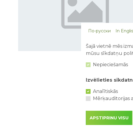
По-русски
In Engli
Šajā vietnē mēs izma
mūsu sīkdatņu polit
Nepieciešamās
«
Izvēlieties sīkdatn
Analītiskās
Mērķauditorijas a
APSTIPRINU VISU