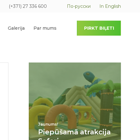
(+371) 27 336 600
По-русски
In English
Galerija
Par mums
PIRKT BIĻETI
Jaunums!
Piepūšamā atrakcija