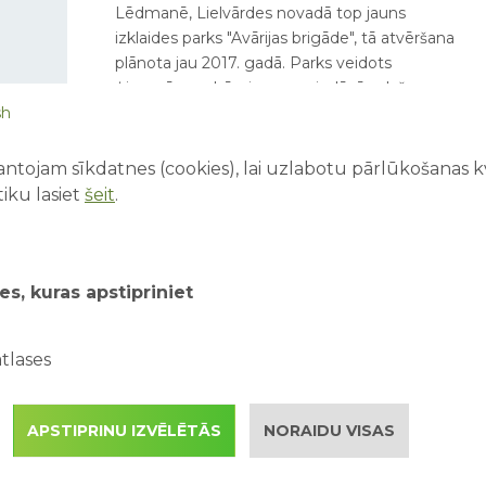
Lēdmanē, Lielvārdes novadā top jauns
izklaides parks "Avārijas brigāde", tā atvēršana
plānota jau 2017. gadā. Parks veidots
ģimenēm ar bērniem un piedāvās plašu
sh
izklaides klāstu.
ntojam sīkdatnes (cookies), lai uzlabotu pārlūkošanas kva
iku lasiet
šeit
.
...
1
34
35
es, kuras apstipriniet
tlases
APSTIPRINU IZVĒLĒTĀS
NORAIDU VISAS