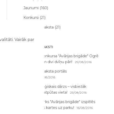
Jaunumi (160)
Konkursi (21)
Par mums raksta (21)
litāti. Vairāk par
JAUNĀKIE RAKSTI
Starp fotokonkursa "Avārijas brigāde" Ogrē
uzvarētājiem divi dvīņu pāri!
29/08/2016
Par mums raksta portāls
EOgre!
26/08/2016
Rīgas Zooloģiskais dārzs – visbiežāk
apmeklētā atpūtas vieta!
25/08/2016
Izklaides parks "Avārijas brigāde" izspēlēs
vēl 30 ieejas kartes uz parku!
16/08/2016