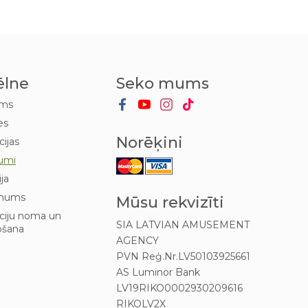
ēlne
Seko mums
ums
es
Norēķini
cijas
umi
ija
mums
Mūsu rekvizīti
kciju noma un
SIA LATVIAN AMUSEMENT
ošana
AGENCY
PVN Reģ.Nr.LV50103925661
AS Luminor Bank
LV19RIKO0002930209616
RIKOLV2X