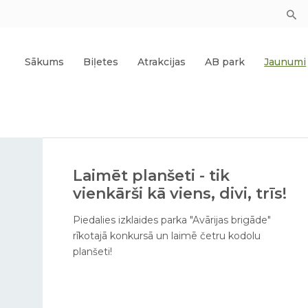
Sākums
Biļetes
Atrakcijas
AB park
Jaunumi
Laimēt planšeti - tik
vienkārši kā viens, divi, trīs!
Piedalies izklaides parka "Avārijas brigāde"
rīkotajā konkursā un laimē četru kodolu
planšeti!