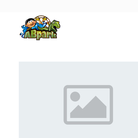
Pāriet uz galveno saturu