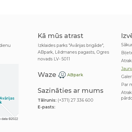
Kā mūs atrast
Izv
Sāk
dienu
Izklaides parks "Avārijas brigāde",
ABpark, Lēdmanes pagasts, Ogres
Biļet
novads LV- 5011
Atrak
Jaun
Waze
ABpark
Galer
Par 
Sazināties ar mums
Atra
pārd
Tālrunis:
(+371) 27 336 600
E-pasts: